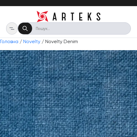
Головна
/
Novelty
/ Novelty Denim