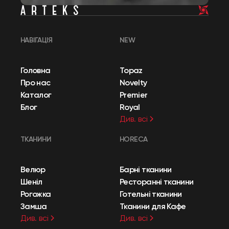
НАВІГАЦІЯ
NEW
Головна
Topaz
Про нас
Novelty
Каталог
Premier
Блог
Royal
Див. всі
ТКАНИНИ
HORECA
Велюр
Барні тканини
Шеніл
Ресторанні тканини
Рогожка
Готельні тканини
Замша
Тканини для Кафе
Див. всі
Див. всі