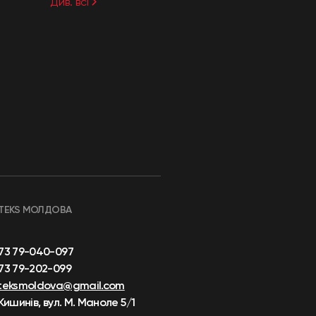
Див. всі
TEKS МОЛДОВА
73 79-040-097
73 79-202-099
teksmoldova@gmail.com
 Кишинів, вул. М. Маноле 5/1