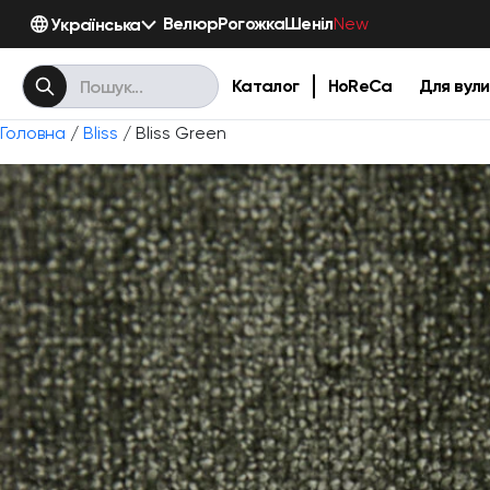
Велюр
Рогожка
Шеніл
Українська
New
Каталог
HoReCa
Для вули
Головна
/
Bliss
/ Bliss Green