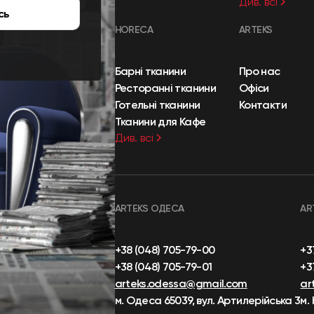
Див. всі
сь
HORECA
ARTEKS
Барні тканини
Про нас
Ресторанні тканини
Офіси
Готельні тканини
Контакти
Тканини для Кафе
Див. всі
ARTEKS ОДЕСА
AR
+38 (048) 705-79-00
+3
+38 (048) 705-79-01
+3
arteks.odessa@gmail.com
ar
м. Одеса 65039, вул. Артилерійська 3
м.