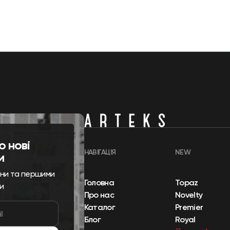
о нові
НАВІГАЦІЯ
NEW
и
ини та першими
Головна
Topaz
и
Про нас
Novelty
Каталог
Premier
Блог
Royal