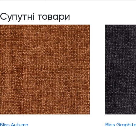
Супутні товари
Bliss Autumn
Bliss Graphit