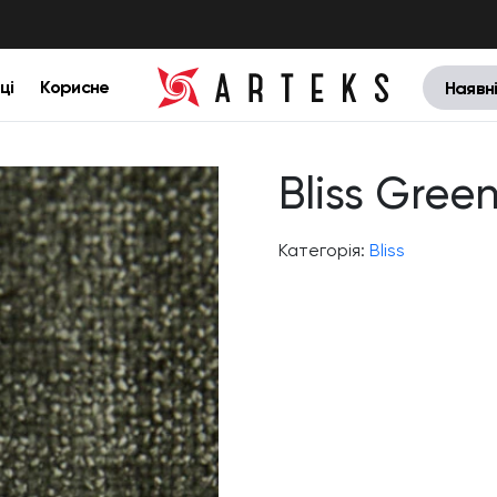
ці
Корисне
Наявн
Bliss Gree
Категорія:
Bliss