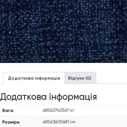
Додаткова інформація
Відгуки (0)
Додаткова інформація
Вага
68563740567 кг
Розміри
68563605681 см