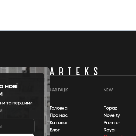
о нові
НАВІГАЦІЯ
NEW
и
ини та першими
Головна
Topaz
и
Про нас
Novelty
Каталог
Premier
Блог
Royal