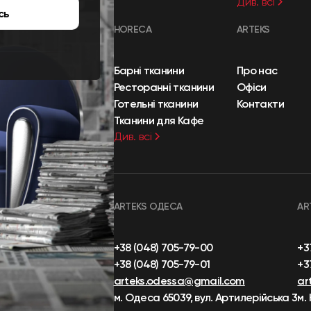
Див. всі
сь
HORECA
ARTEKS
Барні тканини
Про нас
Ресторанні тканини
Офіси
Готельні тканини
Контакти
Тканини для Кафе
Див. всі
ARTEKS ОДЕСА
AR
+38 (048) 705-79-00
+3
+38 (048) 705-79-01
+3
arteks.odessa@gmail.com
ar
м. Одеса 65039, вул. Артилерійська 3
м.