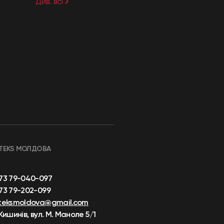
Див. всі
TEKS МОЛДОВА
73 79-040-097
73 79-202-099
teksmoldova@gmail.com
 Кишинів, вул. М. Маноле 5/1