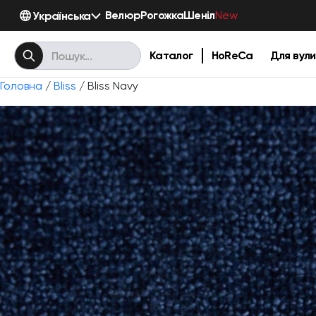
Велюр
Рогожка
Шеніл
Українська
New
Каталог
HoReCa
Для вули
Головна
/
Bliss
/ Bliss Navy