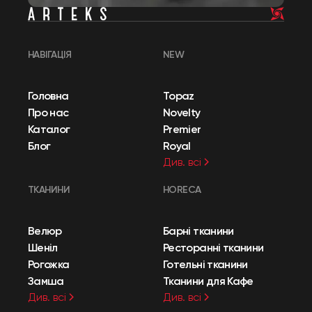
НАВІГАЦІЯ
NEW
Головна
Topaz
Про нас
Novelty
Каталог
Premier
Блог
Royal
Див. всі
ТКАНИНИ
HORECA
Велюр
Барні тканини
Шеніл
Ресторанні тканини
Рогожка
Готельні тканини
Замша
Тканини для Кафе
Див. всі
Див. всі