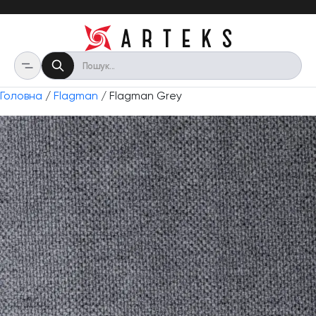
Головна
/
Flagman
/ Flagman Grey