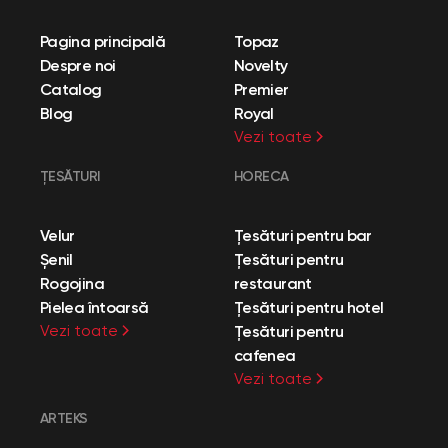
Pagina principală
Topaz
Despre noi
Novelty
Catalog
Premier
Blog
Royal
Vezi toate
ȚESĂTURI
HORECA
Velur
Țesături pentru bar
Șenil
Țesături pentru
Rogojina
restaurant
Pielea întoarsă
Țesături pentru hotel
Vezi toate
Țesături pentru
cafenea
Vezi toate
ARTEKS