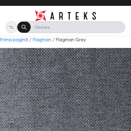
Prima pagină
/
Flagman
/ Flagman Grey