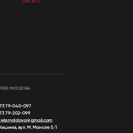
Див. всі
TEKS МОЛДОВА
73 79-040-097
73 79-202-099
teksmoldova@gmail.com
 Кишинів, вул. М. Маноле 5/1