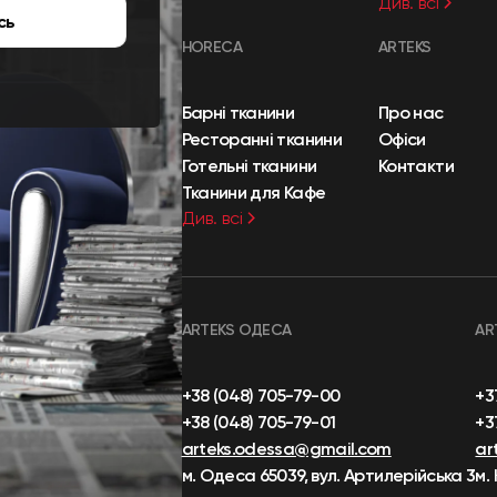
Див. всі
сь
HORECA
ARTEKS
Барні тканини
Про нас
Ресторанні тканини
Офіси
Готельні тканини
Контакти
Тканини для Кафе
Див. всі
ARTEKS ОДЕСА
AR
+38 (048) 705-79-00
+3
+38 (048) 705-79-01
+3
arteks.odessa@gmail.com
ar
м. Одеса 65039, вул. Артилерійська 3
м.