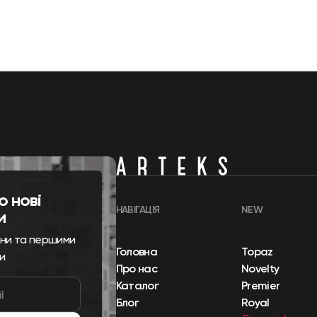
о нові
НАВІГАЦІЯ
NEW
и
ини та першими
Головна
Topaz
и
Про нас
Novelty
Каталог
Premier
Блог
Royal