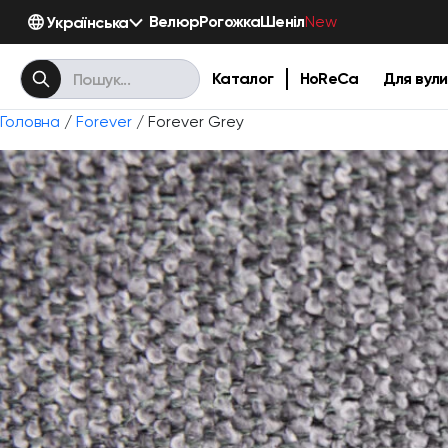
Велюр
Рогожка
Шеніл
Українська
New
Каталог
HoReCa
Для вули
Головна
/
Forever
/ Forever Grey