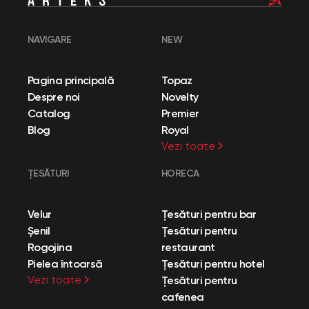
NAVIGARE
NEW
Pagina principală
Topaz
Despre noi
Novelty
Catalog
Premier
Blog
Royal
Vezi toate
ȚESĂTURI
HORECA
Velur
Țesături pentru bar
Șenil
Țesături pentru
Rogojina
restaurant
Pielea întoarsă
Țesături pentru hotel
Vezi toate
Țesături pentru
cafenea