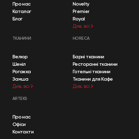
Про нас
Novelty
Каталог
Premier
Блог
Royal
Див. всі
ТКАНИНИ
HORECA
Велюр
Барні тканини
Шеніл
Ресторанні тканини
Рогожка
Готельні тканини
Замша
Тканини для Кафе
Див. всі
Див. всі
ARTEKS
Про нас
Офіси
Контакти