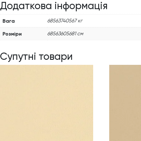
Додаткова інформація
Вага
68563740567 кг
Розміри
68563605681 см
Супутні товари