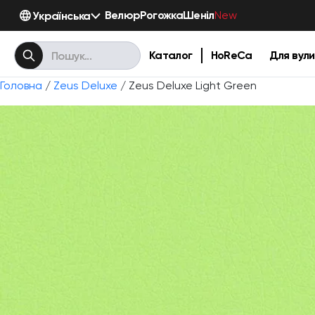
Велюр
Рогожка
Шеніл
Українська
New
Каталог
HoReCa
Для вули
Головна
/
Zeus Deluxe
/ Zeus Deluxe Light Green