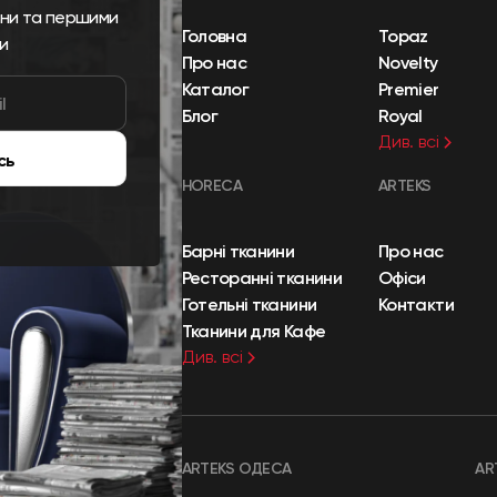
ини та першими
Головна
Topaz
и
Про нас
Novelty
Каталог
Premier
Блог
Royal
Див. всі
сь
HORECA
ARTEKS
Барні тканини
Про нас
Ресторанні тканини
Офіси
Готельні тканини
Контакти
Тканини для Кафе
Див. всі
ARTEKS ОДЕСА
AR