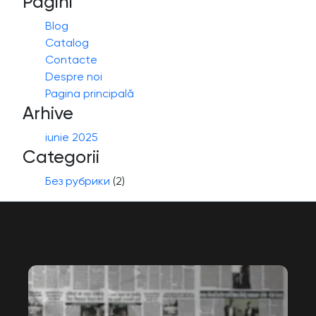
Pagini
Blog
Catalog
Contacte
Despre noi
Pagina principală
Arhive
iunie 2025
Categorii
Без рубрики
(2)