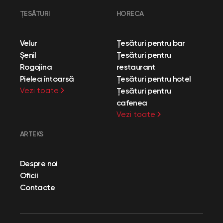
ȚESĂTURI
HORECA
Velur
Țesături pentru bar
Șenil
Țesături pentru
Rogojina
restaurant
Pielea întoarsă
Țesături pentru hotel
Vezi toate
Țesături pentru
cafenea
Vezi toate
ARTEKS
Despre noi
Oficii
Contacte