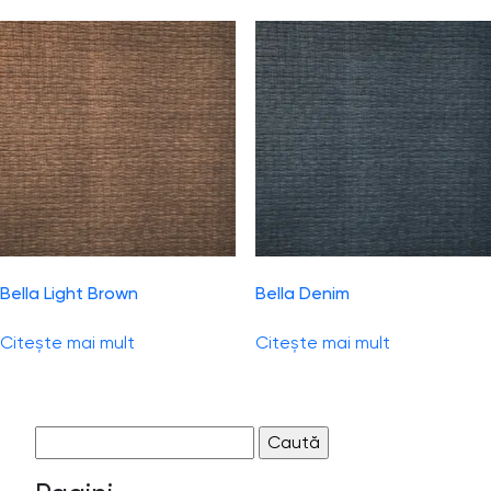
Bella Light Brown
Bella Denim
Citește mai mult
Citește mai mult
Caută
după: