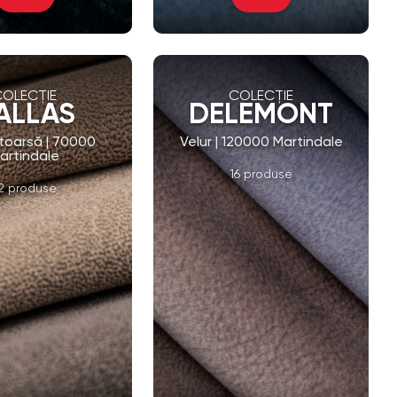
COLECȚIE
COLECȚIE
ALLAS
DELEMONT
ntoarsă | 70000
Velur | 120000 Martindale
artindale
16 produse
2 produse
treaga Colecție
Vezi Întreaga Colecție