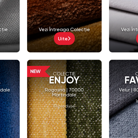
cție
Vezi Întreaga Colecție
Vezi În
Uite
COLECȚIE
A
ENJOY
FA
ndale
Rogojina | 70000
Velur | 
Martindale
1
17 produse