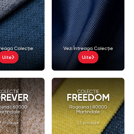
treaga Colecție
Vezi Întreaga Colecție
Uite
Uite
COLECȚIE
COLECȚIE
REVER
FREEDOM
jina | 60000
Rogojina | 80000
artindale
Martindale
7 produse
23 produse