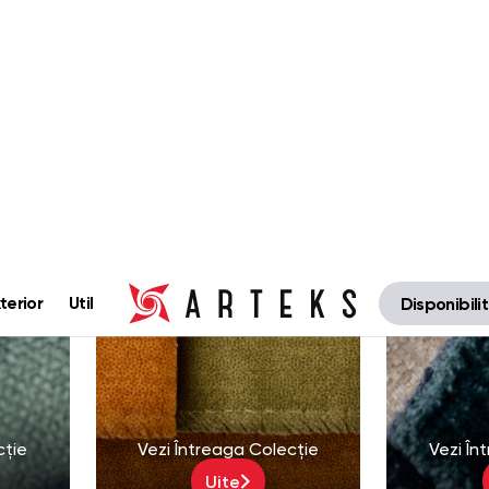
IA
CAROLINE
C
indale
Velur | 110000 Martindale
Velur | 
16 produse
1
cție
Vezi Întreaga Colecție
Vezi În
Uite