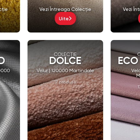
Uite
COLECȚIE
D
DOLCE
ECO
50000
Velur | 120000 Martindale
Vel
M
17 produse
1