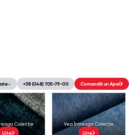
HARM
CITY
110000 Martindale
Velur | 120000 Martindale
7 produse
21 produse
treaga Colecție
Vezi Întreaga Colecție
Uite
Uite