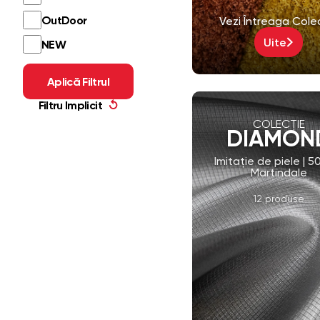
Uite
COLECȚIE
DIAMON
Imitaţie de piele | 
Martindale
12 produse