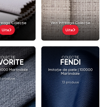
treaga Colecție
Vezi Întreaga Colecție
Uite
Uite
COLECȚIE
COLECȚIE
VORITE
FENDI
80000 Martindale
Imitaţie de piele | 100000
Martindale
6 produse
13 produse