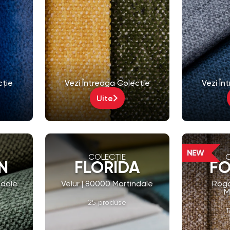
cție
Vezi Întreaga Colecție
Vezi În
Uite
COLECȚIE
N
FLORIDA
FO
ndale
Velur | 80000 Martindale
Rogo
M
25 produse
1