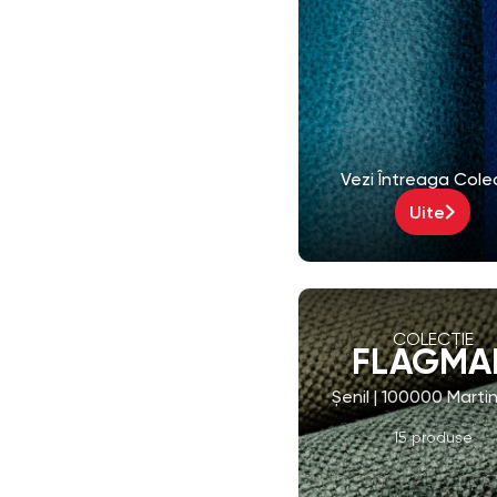
Vezi Întreaga Cole
Uite
COLECȚIE
FLAGMA
Șenil | 100000 Marti
15 produse