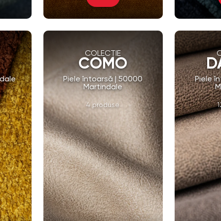
COLECȚIE
COMO
D
ndale
Piele întoarsă | 50000
Piele î
Martindale
M
4 produse
1
cție
Vezi Întreaga Colecție
Vezi În