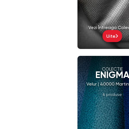
Vezi Întreaga Cole
Uite
COLECȚIE
ENIGM
Velur | 40000 Marti
6 produse