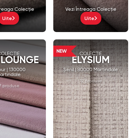
Uite
Uite
COLECȚIE
COLECȚIE
 LOUNGE
ELYSIUM
our | 130000
Șenil | 80000 Martindale
artindale
12 produse
7 produse