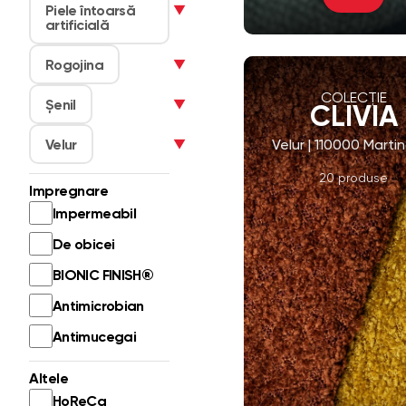
COLECȚIE
CLIVIA
Velur | 110000 Marti
20 produse
Vezi Întreaga Cole