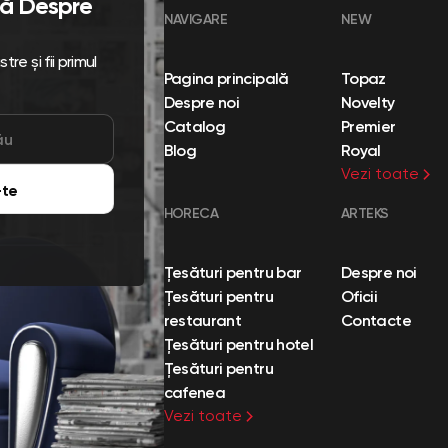
flă Despre
NAVIGARE
NEW
re și fii primul
Pagina principală
Topaz
Despre noi
Novelty
Catalog
Premier
Blog
Royal
Vezi toate
te
HORECA
ARTEKS
Țesături pentru bar
Despre noi
Țesături pentru
Oficii
restaurant
Contacte
Țesături pentru hotel
Țesături pentru
cafenea
Vezi toate