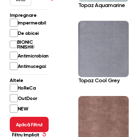
Topaz Aquamarine
Impregnare
Impermeabil
De obicei
BIONIC
FINISH®
Antimicrobian
Antimucegai
Topaz Cool Grey
Altele
HoReCa
OutDoor
NEW
Aplică Filtrul
Filtru Implicit
↺