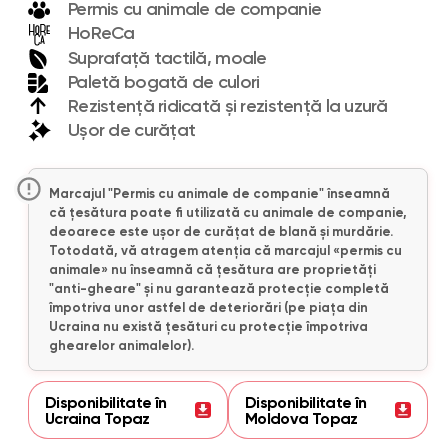
Permis cu animale de companie
HoReCa
Suprafață tactilă, moale
Paletă bogată de culori
Rezistență ridicată și rezistență la uzură
Ușor de curățat
Marcajul "Permis cu animale de companie" înseamnă
că țesătura poate fi utilizată cu animale de companie,
deoarece este ușor de curățat de blană și murdărie.
Totodată, vă atragem atenția că marcajul «permis cu
animale» nu înseamnă că țesătura are proprietăți
"anti-gheare" și nu garantează protecție completă
împotriva unor astfel de deteriorări (pe piața din
Ucraina nu există țesături cu protecție împotriva
ghearelor animalelor).
Disponibilitate în
Disponibilitate în
Ucraina Topaz
Moldova Topaz