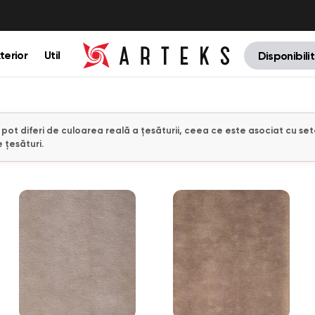
terior
Util
Disponibili
e pot diferi de culoarea reală a țesăturii, ceea ce este asociat cu set
 țesături.