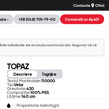
Contacte
Oficii
tate
+38 (048) 705-79-00
Comandă un Apel
ările individuale ale ecranului monitorului dvs. Asigurați-vă că
TOPAZ
Descriere
Îngrijire
110000
Testul Martindale:
Velur
Tip:
430
Greutate:
100% PES
Compoziție:
140 cm
Lățime:
Proprietate hidrofugă