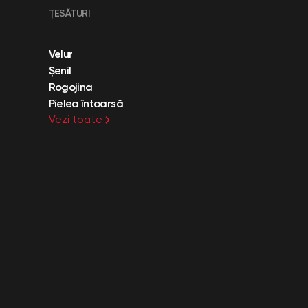
ȚESĂTURI
Velur
Șenil
Rogojina
Pielea întoarsă
Vezi toate