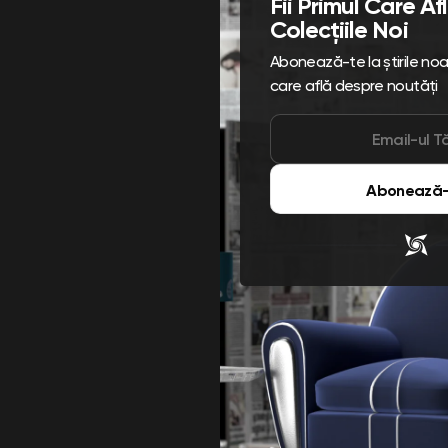
Fii Primul Care A
Colecțiile Noi
Abonează-te la știrile noast
care află despre noutăți
Abonează-