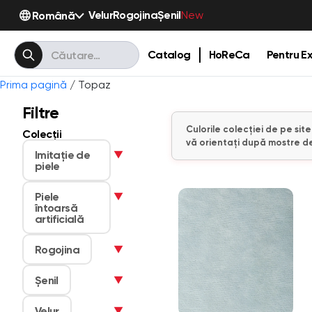
Velur
Rogojina
Șenil
Română
New
Catalog
HoReCa
Pentru Ex
Prima pagină
/ Topaz
Filtre
Culorile colecției de pe sit
Colecții
vă orientați după mostre de
Imitaţie de
▼
piele
Piele
▼
întoarsă
artificială
Rogojina
▼
Șenil
▼
Velur
▼