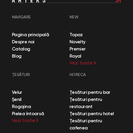
NAVIGARE
NEW
Pagina principală
Topaz
Despre noi
Novelty
Catalog
Premier
Blog
Royal
Vezi toate
ȚESĂTURI
HORECA
Velur
Țesături pentru bar
Șenil
Țesături pentru
Rogojina
restaurant
Pielea întoarsă
Țesături pentru hotel
Vezi toate
Țesături pentru
cafenea