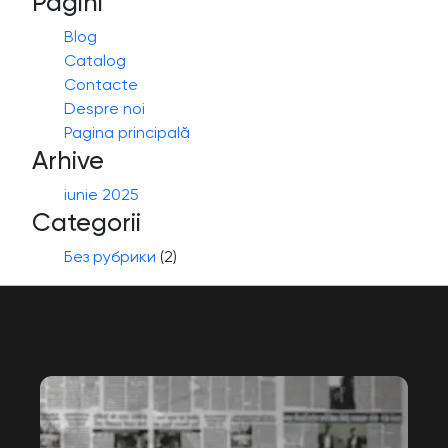
Pagini
Blog
Catalog
Contacte
Despre noi
Pagina principală
Arhive
iunie 2025
Categorii
Без рубрики
(2)