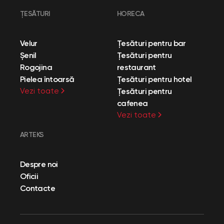
ȚESĂTURI
HORECA
Velur
Țesături pentru bar
Șenil
Țesături pentru
Rogojina
restaurant
Pielea întoarsă
Țesături pentru hotel
Vezi toate
Țesături pentru
cafenea
Vezi toate
ARTEKS
Despre noi
Oficii
Contacte