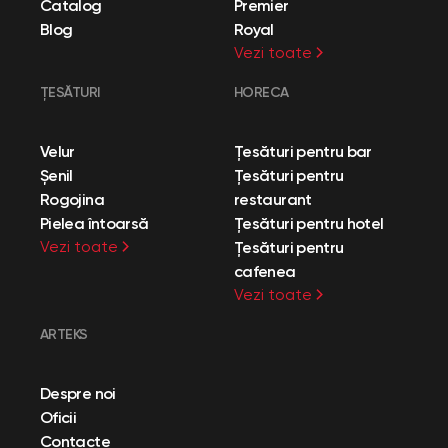
Catalog
Premier
Blog
Royal
Vezi toate
ȚESĂTURI
HORECA
Velur
Țesături pentru bar
Șenil
Țesături pentru
Rogojina
restaurant
Pielea întoarsă
Țesături pentru hotel
Vezi toate
Țesături pentru
cafenea
Vezi toate
ARTEKS
Despre noi
Oficii
Contacte