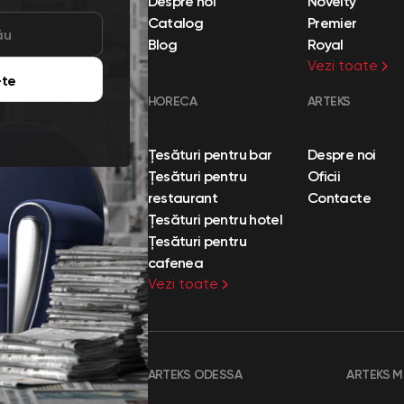
Despre noi
Novelty
Catalog
Premier
Blog
Royal
Vezi toate
te
HORECA
ARTEKS
Țesături pentru bar
Despre noi
Țesături pentru
Oficii
restaurant
Contacte
Țesături pentru hotel
Țesături pentru
cafenea
Vezi toate
ARTEKS ODESSA
ARTEKS 