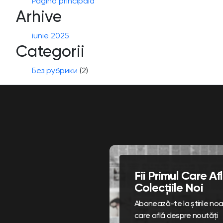
Pagina principală
Arhive
iunie 2025
Categorii
Без рубрики
(2)
Fii Primul Care A
Colecțiile Noi
Abonează-te la știrile noast
care află despre noutăți