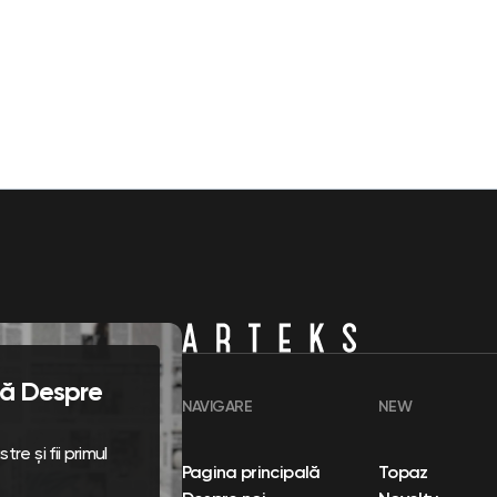
flă Despre
NAVIGARE
NEW
re și fii primul
Pagina principală
Topaz