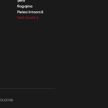
Șenil
Rogojina
Pielea întoarsă
Vezi toate
MOLDOVA