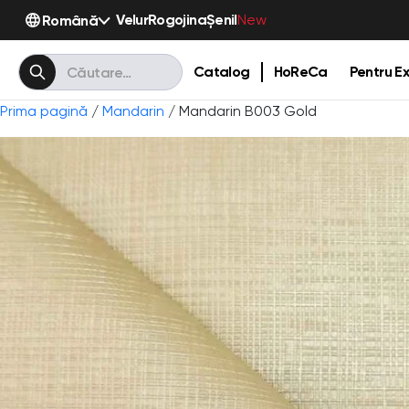
Velur
Rogojina
Șenil
Română
New
Catalog
HoReCa
Pentru Ex
Prima pagină
/
Mandarin
/ Mandarin B003 Gold