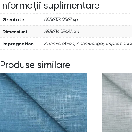
Informații suplimentare
Greutate
68563740567 kg
Dimensiuni
68563605681 cm
Impregnation
Antimicrobian, Antimucegai, Impermeabi
Produse similare