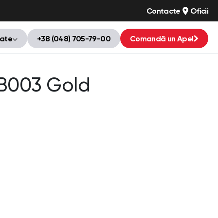
Contacte
Oficii
tate
+38 (048) 705-79-00
Comandă un Apel
B003 Gold