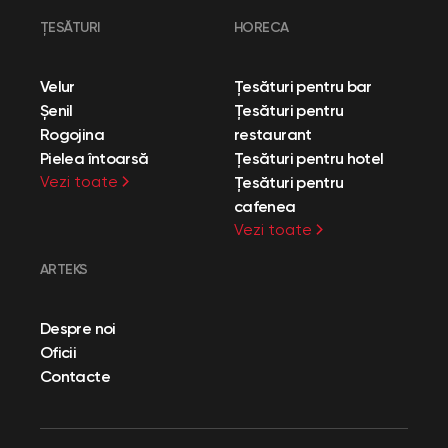
ȚESĂTURI
HORECA
Velur
Țesături pentru bar
Șenil
Țesături pentru
Rogojina
restaurant
Pielea întoarsă
Țesături pentru hotel
Vezi toate
Țesături pentru
cafenea
Vezi toate
ARTEKS
Despre noi
Oficii
Contacte