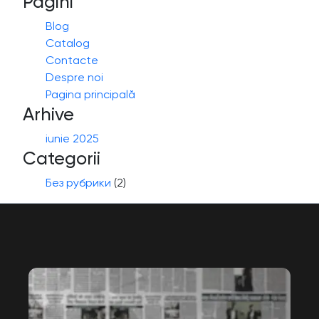
Pagini
Blog
Catalog
Contacte
Despre noi
Pagina principală
Arhive
iunie 2025
Categorii
Без рубрики
(2)