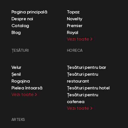
Pagina principală
Topaz
Despre noi
Novelty
Catalog
Premier
Blog
Royal
Vezi toate
ȚESĂTURI
HORECA
Velur
Țesături pentru bar
Șenil
Țesături pentru
Rogojina
restaurant
Pielea întoarsă
Țesături pentru hotel
Vezi toate
Țesături pentru
cafenea
Vezi toate
ARTEKS