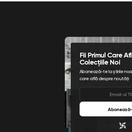
Fii Primul Care A
Colecțiile Noi
Abonează-te la știrile noast
care află despre noutăți
Abonează-