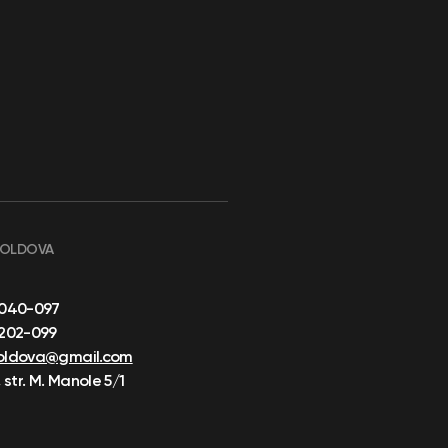
MOLDOVA
-040-097
-202-099
oldova@gmail.com
 str. M. Manole 5/1