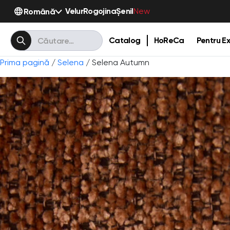
Velur
Rogojina
Șenil
Română
New
Catalog
HoReCa
Pentru Ex
Prima pagină
/
Selena
/ Selena Autumn