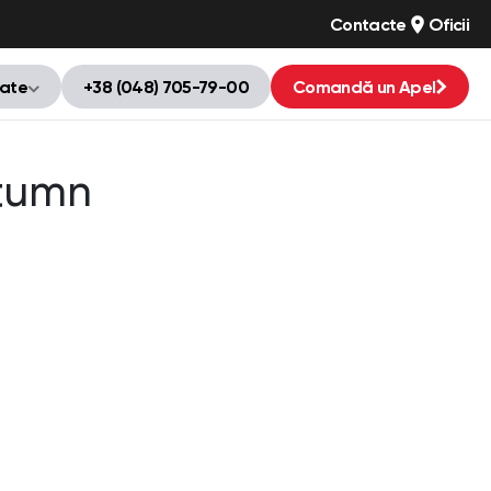
Contacte
Oficii
tate
+38 (048) 705-79-00
Comandă un Apel
tumn