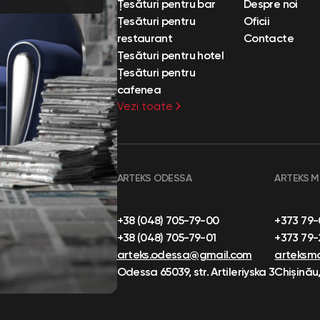
Țesături pentru bar
Despre noi
Țesături pentru
Oficii
restaurant
Contacte
Țesături pentru hotel
Țesături pentru
cafenea
Vezi toate
ARTEKS ODESSA
ARTEKS 
+38 (048) 705-79-00
+373 79
+38 (048) 705-79-01
+373 79
arteks.odessa@gmail.com
arteksm
Odessa 65039, str. Artileriyska 3
Chișinău,