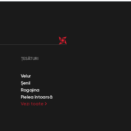
ȚESĂTURI
Velur
Șenil
Rogojina
Pielea întoarsă
Vezi toate