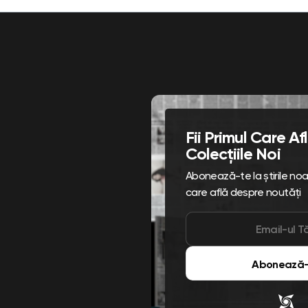
Fii Primul Care A
Colecțiile Noi
Abonează-te la știrile noast
care află despre noutăți
Abonează-