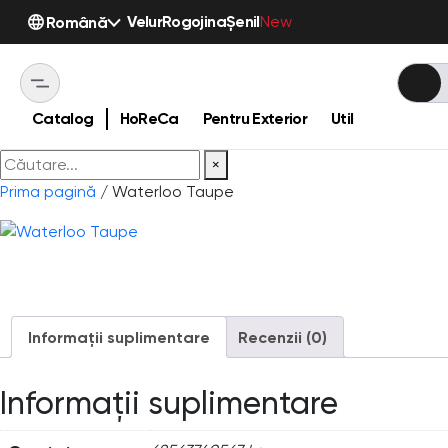
Velur
Rogojina
Șenil
Română
New
Catalog
HoReCa
Pentru Exterior
Util
×
Prima pagină
/ Waterloo Taupe
Informații suplimentare
Recenzii (0)
Informații suplimentare