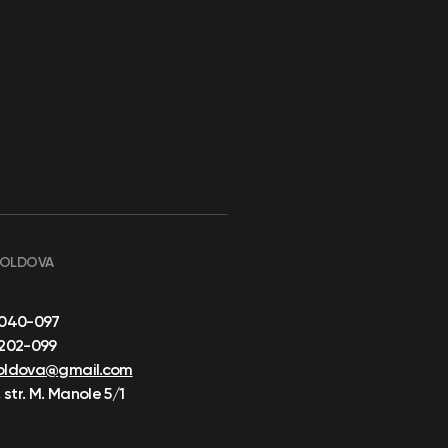
MOLDOVA
-040-097
-202-099
oldova@gmail.com
 str. M. Manole 5/1