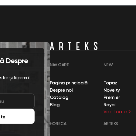
flă Despre
NAVIGARE
NEW
re și fii primul
Pagina principală
Topaz
Despre noi
Novelty
Catalog
Premier
Blog
Royal
Vezi toate
te
HORECA
ARTEKS