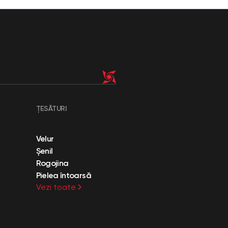
ȚESĂTURI
Velur
Șenil
Rogojina
Pielea întoarsă
Vezi toate