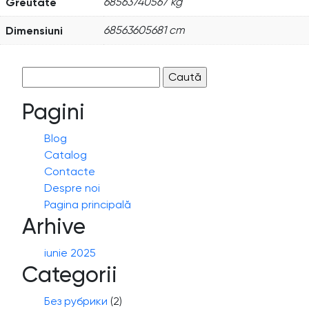
Greutate
68563740567 kg
Dimensiuni
68563605681 cm
Caută
după:
Pagini
Blog
Catalog
Contacte
Despre noi
Pagina principală
Arhive
iunie 2025
Categorii
Без рубрики
(2)