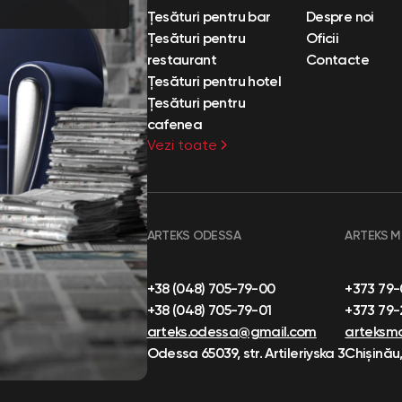
Țesături pentru bar
Despre noi
Țesături pentru
Oficii
restaurant
Contacte
Țesături pentru hotel
Țesături pentru
cafenea
Vezi toate
ARTEKS ODESSA
ARTEKS 
+38 (048) 705-79-00
+373 79
+38 (048) 705-79-01
+373 79
arteks.odessa@gmail.com
arteksm
Odessa 65039, str. Artileriyska 3
Chișinău,