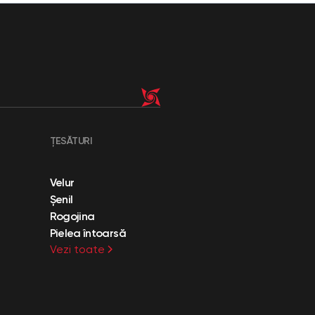
ȚESĂTURI
Velur
Șenil
Rogojina
Pielea întoarsă
Vezi toate