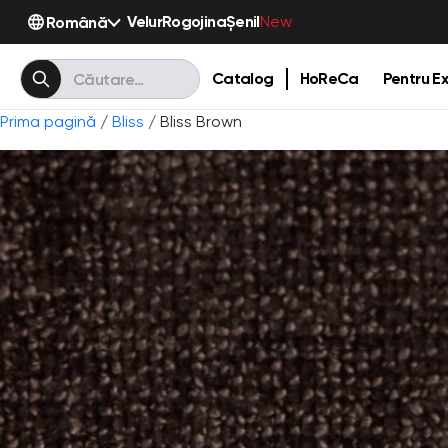
Velur
Rogojina
Șenil
Română
New
Catalog
HoReCa
Pentru Ex
Prima pagină
/
Bliss
/ Bliss Brown