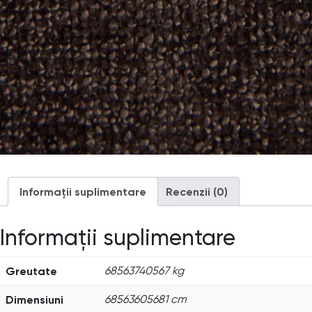
Informații suplimentare
Recenzii (0)
Informații suplimentare
Greutate
68563740567 kg
Dimensiuni
68563605681 cm