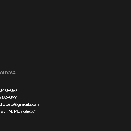
MOLDOVA
-040-097
-202-099
oldova@gmail.com
 str. M. Manole 5/1