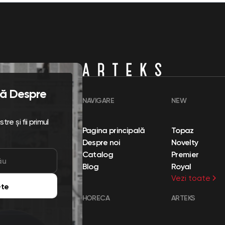
flă Despre
NAVIGARE
NEW
re și fii primul
Pagina principală
Topaz
Despre noi
Novelty
Catalog
Premier
Blog
Royal
Vezi toate
te
HORECA
ARTEKS