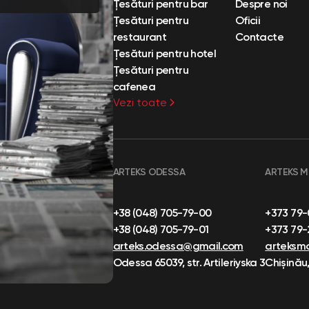
Țesături pentru bar
Despre noi
Țesături pentru
Oficii
restaurant
Contacte
Țesături pentru hotel
Țesături pentru
cafenea
Vezi toate
ARTEKS ODESSA
ARTEKS 
+38 (048) 705-79-00
+373 79
+38 (048) 705-79-01
+373 79
arteks.odessa@gmail.com
arteksm
Odessa 65039, str. Artileriyska 3
Chișinău,