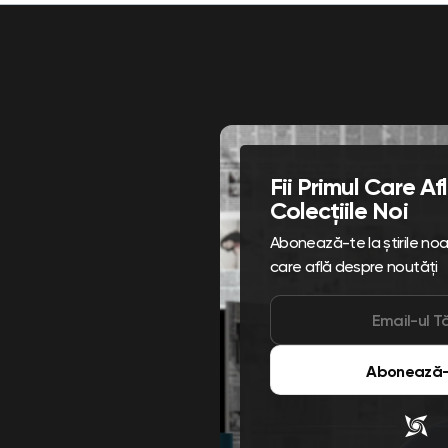
Fii Primul Care A
Colecțiile Noi
Abonează-te la știrile noast
care află despre noutăți
Abonează-