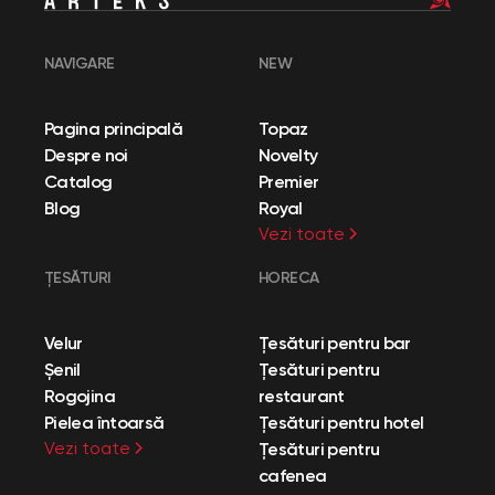
NAVIGARE
NEW
Pagina principală
Topaz
Despre noi
Novelty
Catalog
Premier
Blog
Royal
Vezi toate
ȚESĂTURI
HORECA
Velur
Țesături pentru bar
Șenil
Țesături pentru
Rogojina
restaurant
Pielea întoarsă
Țesături pentru hotel
Vezi toate
Țesături pentru
cafenea