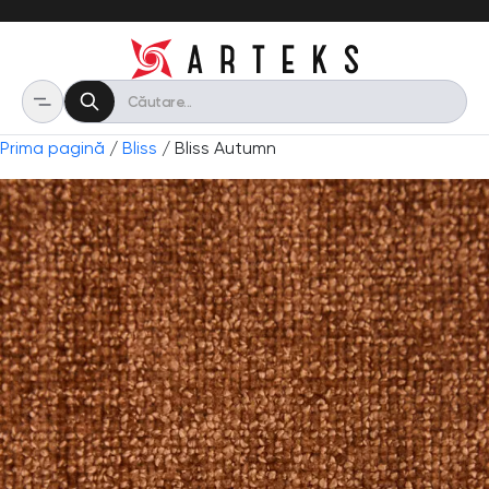
Prima pagină
/
Bliss
/ Bliss Autumn