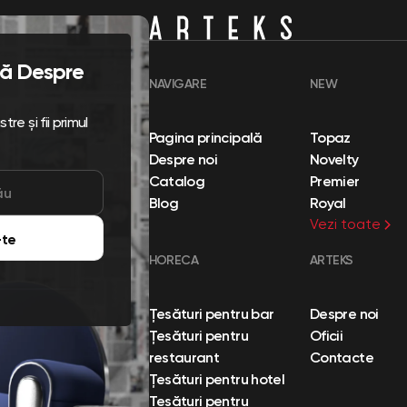
flă Despre
NAVIGARE
NEW
re și fii primul
Pagina principală
Topaz
Despre noi
Novelty
Catalog
Premier
Blog
Royal
Vezi toate
te
HORECA
ARTEKS
Țesături pentru bar
Despre noi
Țesături pentru
Oficii
restaurant
Contacte
Țesături pentru hotel
Țesături pentru