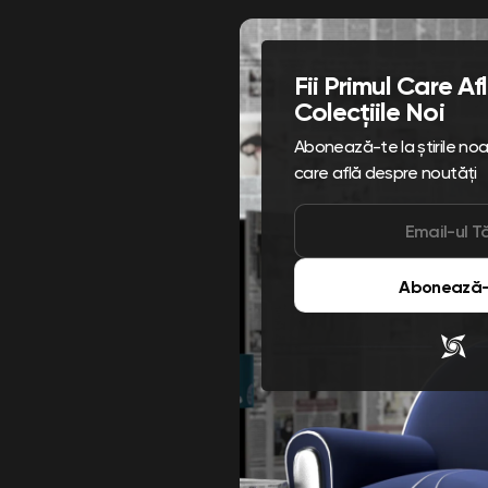
Fii Primul Care A
Colecțiile Noi
Abonează-te la știrile noast
care află despre noutăți
Abonează-