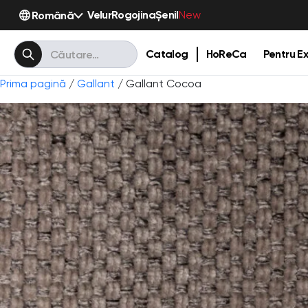
Velur
Rogojina
Șenil
Română
New
Catalog
HoReCa
Pentru Ex
Prima pagină
/
Gallant
/ Gallant Cocoa