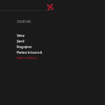
ȚESĂTURI
Velur
Șenil
Rogojina
Pielea întoarsă
Vezi toate