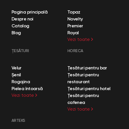
Pagina principală
Topaz
Despre noi
Novelty
Catalog
Premier
Blog
Royal
Vezi toate
ȚESĂTURI
HORECA
Velur
Țesături pentru bar
Șenil
Țesături pentru
Rogojina
restaurant
Pielea întoarsă
Țesături pentru hotel
Vezi toate
Țesături pentru
cafenea
Vezi toate
ARTEKS