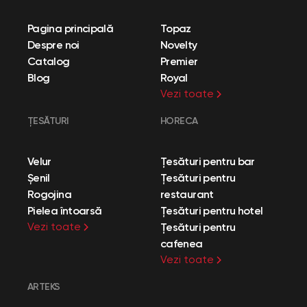
Pagina principală
Topaz
Despre noi
Novelty
Catalog
Premier
Blog
Royal
Vezi toate
ȚESĂTURI
HORECA
Velur
Țesături pentru bar
Șenil
Țesături pentru
Rogojina
restaurant
Pielea întoarsă
Țesături pentru hotel
Vezi toate
Țesături pentru
cafenea
Vezi toate
ARTEKS