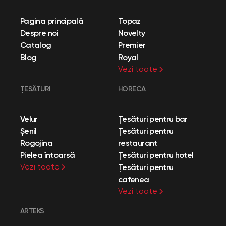
Pagina principală
Topaz
Despre noi
Novelty
Catalog
Premier
Blog
Royal
Vezi toate
ȚESĂTURI
HORECA
Velur
Țesături pentru bar
Șenil
Țesături pentru
Rogojina
restaurant
Pielea întoarsă
Țesături pentru hotel
Vezi toate
Țesături pentru
cafenea
Vezi toate
ARTEKS