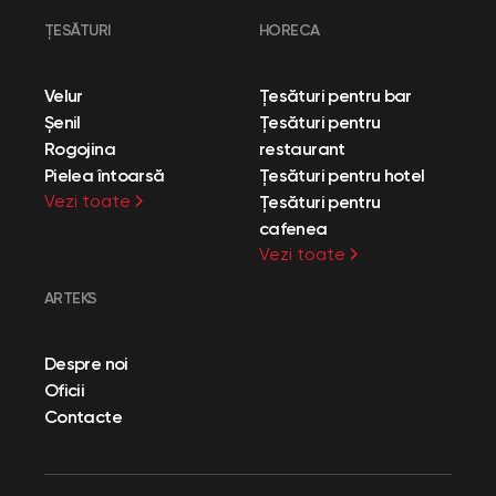
ȚESĂTURI
HORECA
Velur
Țesături pentru bar
Șenil
Țesături pentru
Rogojina
restaurant
Pielea întoarsă
Țesături pentru hotel
Vezi toate
Țesături pentru
cafenea
Vezi toate
ARTEKS
Despre noi
Oficii
Contacte