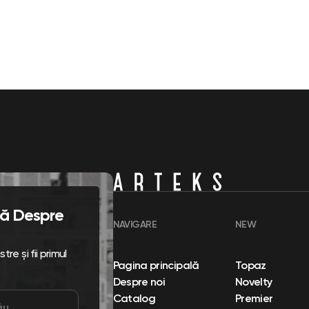
flă Despre
NAVIGARE
NEW
re și fii primul
Pagina principală
Topaz
Despre noi
Novelty
Catalog
Premier