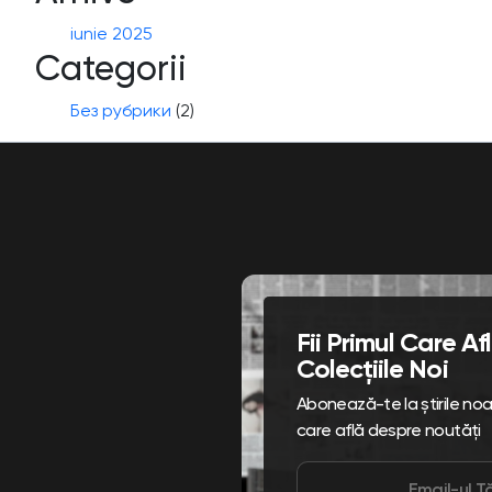
iunie 2025
Categorii
Без рубрики
(2)
Fii Primul Care A
Colecțiile Noi
Abonează-te la știrile noast
care află despre noutăți