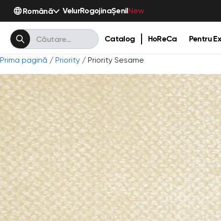
Velur
Rogojina
Șenil
Română
New
Catalog
HoReCa
Pentru Ex
Prima pagină
/
Priority
/ Priority Sesame