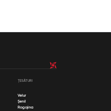
ȚESĂTURI
Velur
Șenil
Rogojina