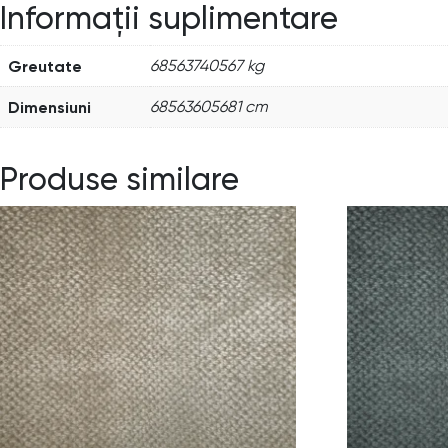
Informații suplimentare
Greutate
68563740567 kg
Dimensiuni
68563605681 cm
Produse similare