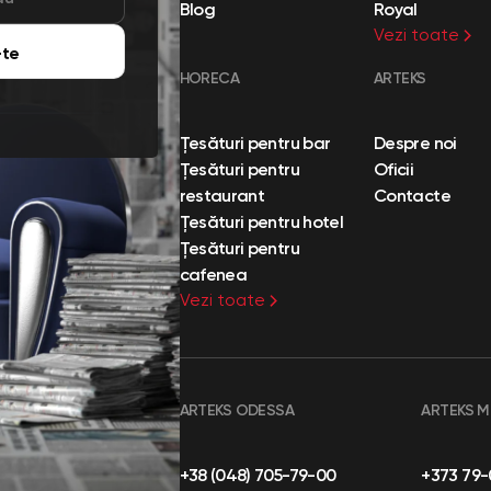
Blog
Royal
Vezi toate
te
HORECA
ARTEKS
Țesături pentru bar
Despre noi
Țesături pentru
Oficii
restaurant
Contacte
Țesături pentru hotel
Țesături pentru
cafenea
Vezi toate
ARTEKS ODESSA
ARTEKS 
+38 (048) 705-79-00
+373 79