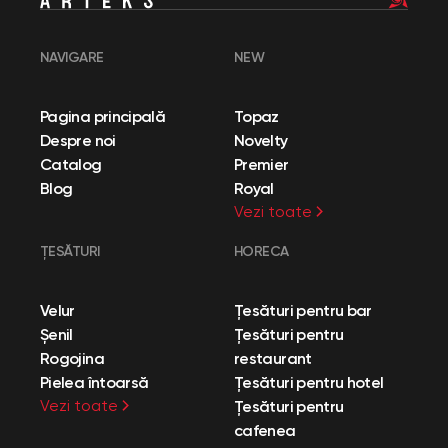
NAVIGARE
NEW
Pagina principală
Topaz
Despre noi
Novelty
Catalog
Premier
Blog
Royal
Vezi toate
ȚESĂTURI
HORECA
Velur
Țesături pentru bar
Șenil
Țesături pentru
Rogojina
restaurant
Pielea întoarsă
Țesături pentru hotel
Vezi toate
Țesături pentru
cafenea