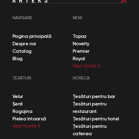
NAVIGARE
NEW
Pagina principală
Topaz
Despre noi
Novelty
Catalog
Premier
Blog
Royal
Vezi toate
ȚESĂTURI
HORECA
Velur
Țesături pentru bar
Șenil
Țesături pentru
Rogojina
restaurant
Pielea întoarsă
Țesături pentru hotel
Vezi toate
Țesături pentru
cafenea