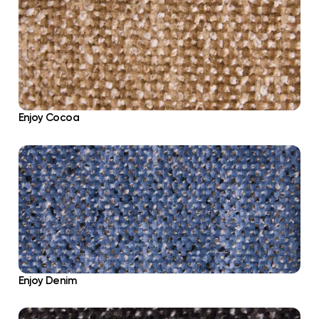
Enjoy Cocoa
Enjoy Denim