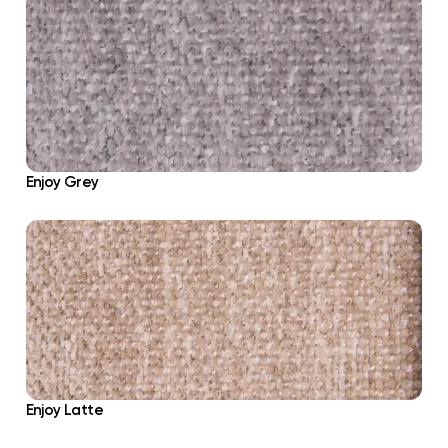
Enjoy Grey
Enjoy Latte