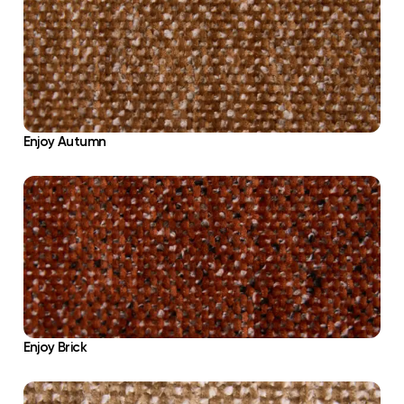
Enjoy Autumn
Enjoy Brick