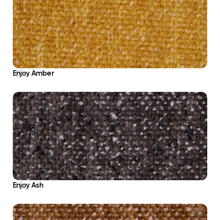
Enjoy Amber
Enjoy Ash