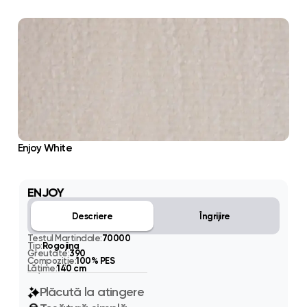
Enjoy White
ENJOY
Descriere
Îngrijire
Testul Martindale:
70000
Tip:
Rogojina
Greutate:
390
Compoziție:
100% PES
Lățime:
140 cm
Plăcută la atingere