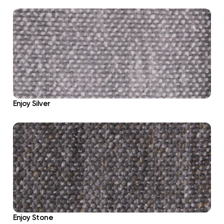
Enjoy Silver
Enjoy Stone