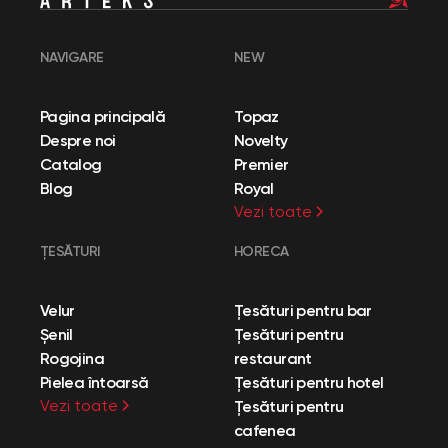
NAVIGARE
NEW
Pagina principală
Topaz
Despre noi
Novelty
Catalog
Premier
Blog
Royal
Vezi toate
ȚESĂTURI
HORECA
Velur
Țesături pentru bar
Șenil
Țesături pentru
Rogojina
restaurant
Pielea întoarsă
Țesături pentru hotel
Vezi toate
Țesături pentru
cafenea