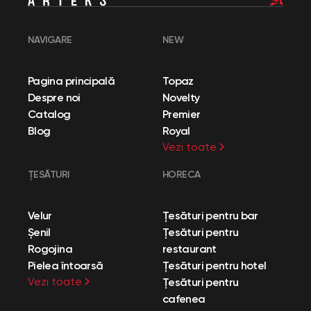
NAVIGARE
NEW
Pagina principală
Topaz
Despre noi
Novelty
Catalog
Premier
Blog
Royal
Vezi toate
ȚESĂTURI
HORECA
Velur
Țesături pentru bar
Șenil
Țesături pentru
Rogojina
restaurant
Pielea întoarsă
Țesături pentru hotel
Vezi toate
Țesături pentru
cafenea