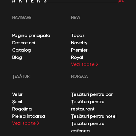
NAVIGARE
NEW
Pagina principală
Topaz
Despre noi
Novelty
Catalog
Premier
Blog
Royal
Vezi toate
ȚESĂTURI
HORECA
Velur
Țesături pentru bar
Șenil
Țesături pentru
Rogojina
restaurant
Pielea întoarsă
Țesături pentru hotel
Vezi toate
Țesături pentru
cafenea