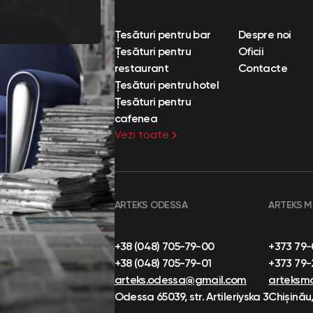
Țesături pentru bar
Despre noi
Țesături pentru
Oficii
restaurant
Contacte
Țesături pentru hotel
Țesături pentru
cafenea
Vezi toate
ARTEKS ODESSA
ARTEKS 
+38 (048) 705-79-00
+373 79
+38 (048) 705-79-01
+373 79
arteks.odessa@gmail.com
arteksm
Odessa 65039, str. Artileriyska 3
Chișinău,