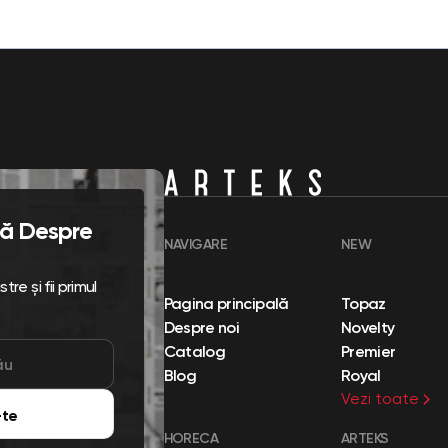
flă Despre
NAVIGARE
NEW
re și fii primul
Pagina principală
Topaz
Despre noi
Novelty
Catalog
Premier
Blog
Royal
Vezi toate
te
HORECA
ARTEKS