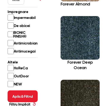
Forever Almond
Impregnare
Impermeabil
De obicei
BIONIC
FINISH®
Antimicrobian
Antimucegai
Forever Deep
Altele
Ocean
HoReCa
OutDoor
NEW
Aplică Filtrul
Filtru Implicit
↺