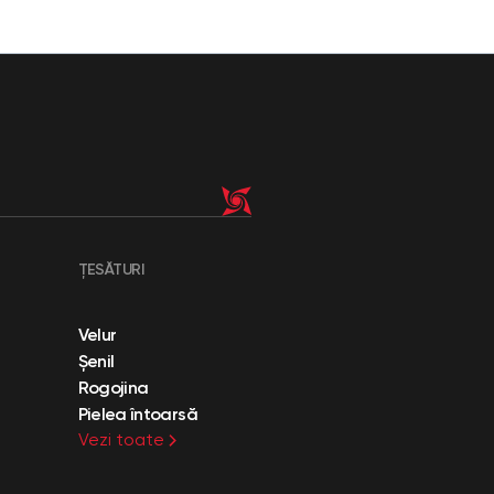
ȚESĂTURI
Velur
Șenil
Rogojina
Pielea întoarsă
Vezi toate