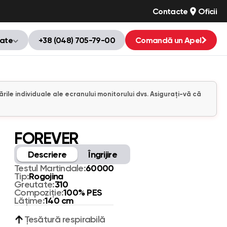
Contacte
Oficii
tate
+38 (048) 705-79-00
Comandă un Apel
ările individuale ale ecranului monitorului dvs. Asigurați-vă că
FOREVER
Descriere
Îngrijire
60000
Testul Martindale:
Rogojina
Tip:
310
Greutate:
100% PES
Compoziție:
140 cm
Lățime:
Țesătură respirabilă