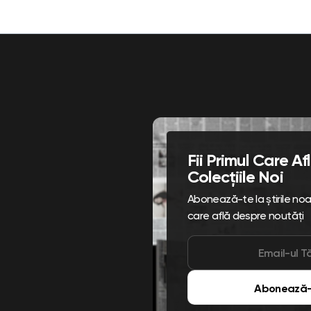
Fii Primul Care A
Colecțiile Noi
Abonează-te la știrile noast
care află despre noutăți
Abonează-