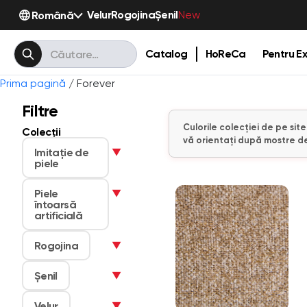
Velur
Rogojina
Șenil
Română
New
Catalog
HoReCa
Pentru Ex
Prima pagină
/ Forever
Filtre
Culorile colecției de pe sit
Colecții
vă orientați după mostre de
Imitaţie de
▼
piele
Piele
▼
întoarsă
artificială
Rogojina
▼
Șenil
▼
Velur
▼