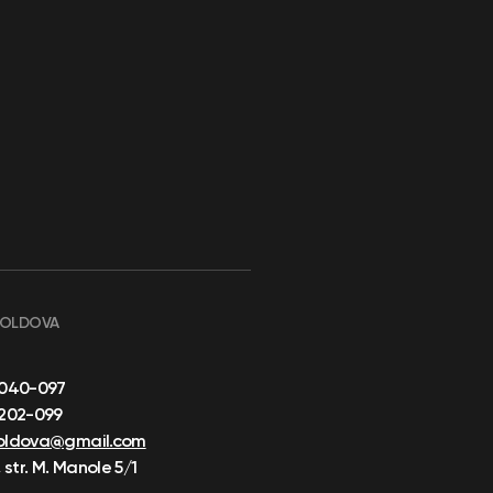
MOLDOVA
-040-097
-202-099
oldova@gmail.com
 str. M. Manole 5/1