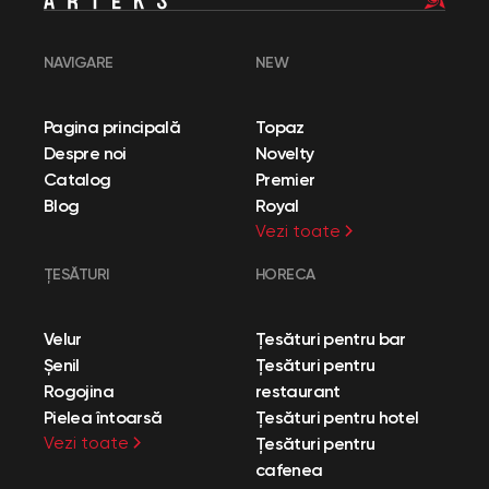
NAVIGARE
NEW
Pagina principală
Topaz
Despre noi
Novelty
Catalog
Premier
Blog
Royal
Vezi toate
ȚESĂTURI
HORECA
Velur
Țesături pentru bar
Șenil
Țesături pentru
Rogojina
restaurant
Pielea întoarsă
Țesături pentru hotel
Vezi toate
Țesături pentru
cafenea