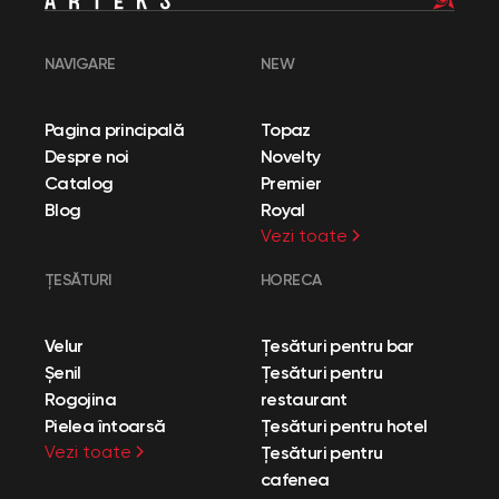
NAVIGARE
NEW
Pagina principală
Topaz
Despre noi
Novelty
Catalog
Premier
Blog
Royal
Vezi toate
ȚESĂTURI
HORECA
Velur
Țesături pentru bar
Șenil
Țesături pentru
Rogojina
restaurant
Pielea întoarsă
Țesături pentru hotel
Vezi toate
Țesături pentru
cafenea