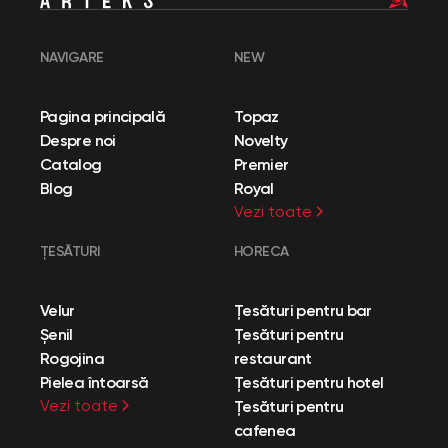
NAVIGARE
NEW
Pagina principală
Topaz
Despre noi
Novelty
Catalog
Premier
Blog
Royal
Vezi toate
ȚESĂTURI
HORECA
Velur
Țesături pentru bar
Șenil
Țesături pentru
Rogojina
restaurant
Pielea întoarsă
Țesături pentru hotel
Vezi toate
Țesături pentru
cafenea