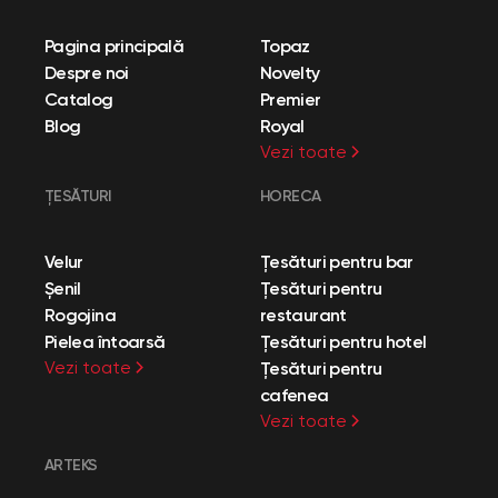
Pagina principală
Topaz
Despre noi
Novelty
Catalog
Premier
Blog
Royal
Vezi toate
ȚESĂTURI
HORECA
Velur
Țesături pentru bar
Șenil
Țesături pentru
Rogojina
restaurant
Pielea întoarsă
Țesături pentru hotel
Vezi toate
Țesături pentru
cafenea
Vezi toate
ARTEKS