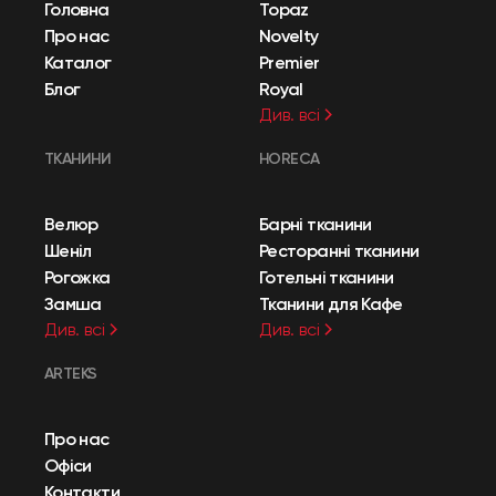
Головна
Topaz
Про нас
Novelty
Каталог
Premier
Блог
Royal
Див. всі
ТКАНИНИ
HORECA
Велюр
Барні тканини
Шеніл
Ресторанні тканини
Рогожка
Готельні тканини
Замша
Тканини для Кафе
Див. всі
Див. всі
ARTEKS
Про нас
Офіси
Контакти