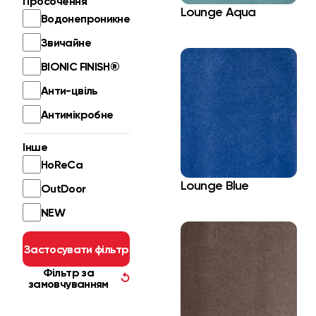
Просочення
Lounge Aqua
Водонепроникне
Звичайне
BIONIC FINISH®
Анти-цвіль
Антимікробне
Інше
HoReCa
Lounge Blue
OutDoor
NEW
Застосувати фільтр
Фільтр за
↺
замовчуванням