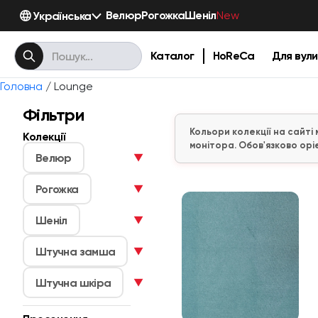
Велюр
Рогожка
Шеніл
Українська
New
Каталог
HoReCa
Для вули
Головна
/ Lounge
Фільтри
Кольори колекції на сайті
Колекції
монітора. Обов'язково орі
Велюр
▼
Рогожка
▼
Шеніл
▼
Штучна замша
▼
Штучна шкіра
▼