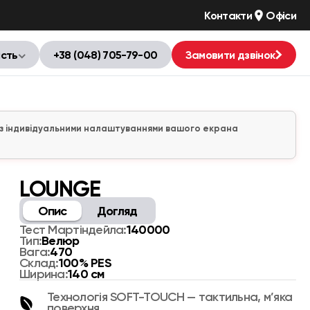
Контакти
Офіси
ість
+38 (048) 705-79-00
Замовити дзвінок
но з індивідуальними налаштуваннями вашого екрана
LOUNGE
Опис
Догляд
140000
Тест Мартіндейла:
Велюр
Тип:
470
Вага:
100% PES
Склад:
140 см
Ширина:
Технологія SOFT-TOUCH — тактильна, м’яка
поверхня