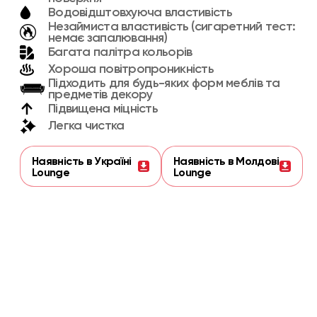
Водовідштовхуюча властивість
Незаймиста властивість (сигаретний тест:
немає запалювання)
Багата палітра кольорів
Хороша повітропроникність
Підходить для будь-яких форм меблів та
предметів декору
Підвищена міцність
Легка чистка
Наявність в Україні
Наявність в Молдові
Lounge
Lounge