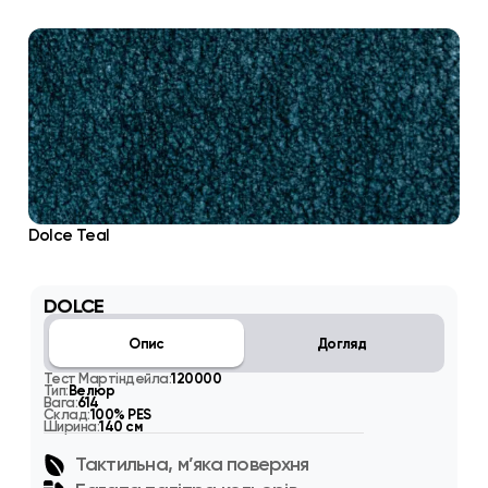
Dolce Teal
DOLCE
Опис
Догляд
Тест Мартіндейла:
120000
Тип:
Велюр
Вага:
614
Склад:
100% PES
Ширина:
140 см
Тактильна, м’яка поверхня