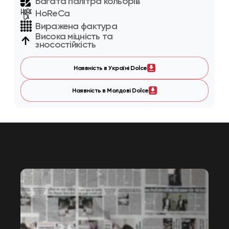
Багата палітра кольорів
HoReCa
Виражена фактура
Висока міцність та
зносостійкість
Наявність в Україні Dolce
Наявність в Молдові Dolce