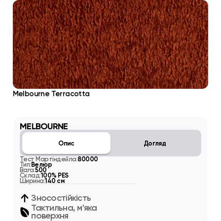
Melbourne Terracotta
MELBOURNE
Опис
Догляд
Тест Мартіндейла:
80000
Тип:
Велюр
Вага:
500
Склад:
100% PES
Ширина:
140 см
Зносостійкість
Тактильна, м'яка
поверхня