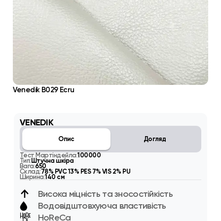
Venedik B029 Ecru
VENEDIK
Опис
Догляд
Тест Мартіндейла:
100000
Тип:
Штучна шкіра
Вага:
650
Склад:
78% PVC 13% PES 7% VIS 2% PU
Ширина:
140 см
Висока міцність та зносостійкість
Водовідштовхуюча властивість
HoReCa