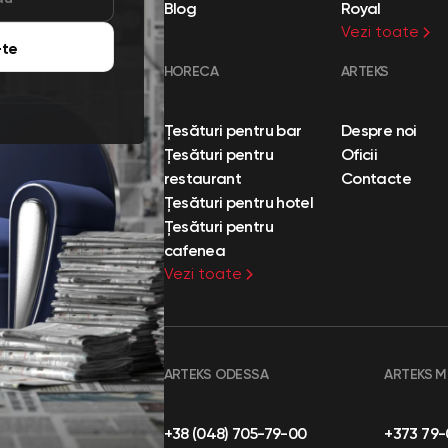
Blog
Royal
Vezi toate
te
HORECA
ARTEKS
Țesături pentru bar
Despre noi
Țesături pentru
Oficii
restaurant
Contacte
Țesături pentru hotel
Țesături pentru
cafenea
Vezi toate
ARTEKS ODESSA
ARTEKS 
+38 (048) 705-79-00
+373 79