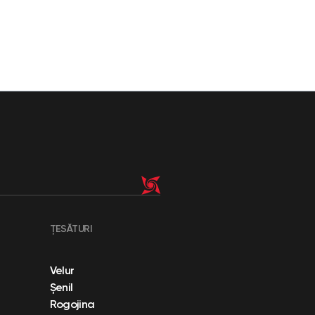
ȚESĂTURI
Velur
Șenil
Rogojina