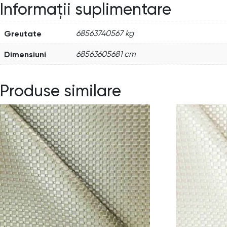
Informații suplimentare
Greutate
68563740567 kg
Dimensiuni
68563605681 cm
Produse similare