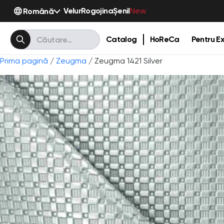
Velur
Rogojina
Șenil
Română
New
Catalog
HoReCa
Pentru Ex
Prima pagină
/
Zeugma
/ Zeugma 1421 Silver