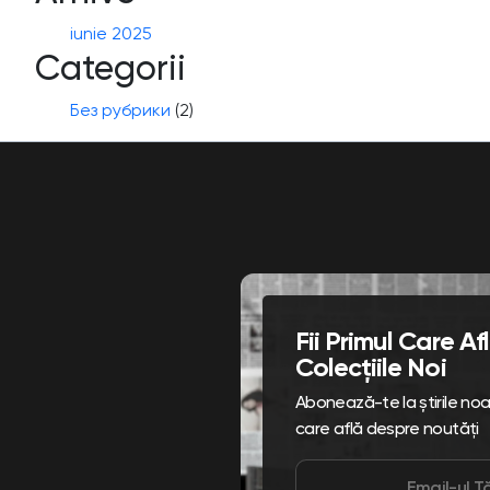
iunie 2025
Categorii
Без рубрики
(2)
Fii Primul Care A
Colecțiile Noi
Abonează-te la știrile noast
care află despre noutăți