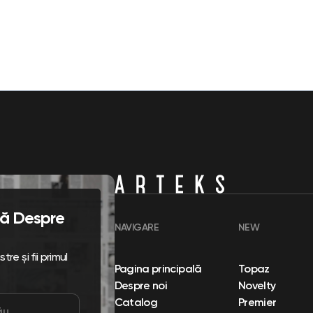
flă Despre
NAVIGARE
NEW
re și fii primul
Pagina principală
Topaz
Despre noi
Novelty
Catalog
Premier