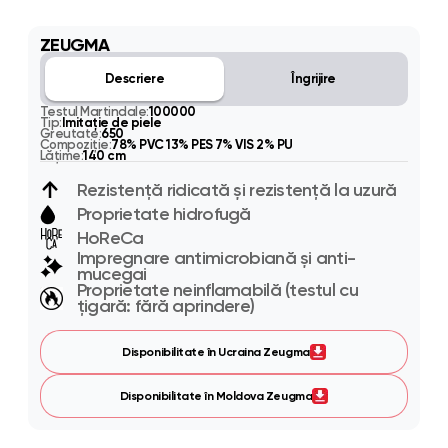
ZEUGMA
Descriere
Îngrijire
Testul Martindale:
100000
Tip:
Imitaţie de piele
Greutate:
650
Compoziție:
78% PVC 13% PES 7% VIS 2% PU
Lățime:
140 cm
Rezistență ridicată și rezistență la uzură
Proprietate hidrofugă
HoReCa
Impregnare antimicrobiană și anti-
mucegai
Proprietate neinflamabilă (testul cu
țigară: fără aprindere)
Disponibilitate în Ucraina Zeugma
Disponibilitate în Moldova Zeugma