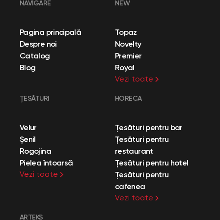
NAVIGARE
NEW
Pagina principală
Topaz
Despre noi
Novelty
Catalog
Premier
Blog
Royal
Vezi toate
ȚESĂTURI
HORECA
Velur
Țesături pentru bar
Șenil
Țesături pentru
Rogojina
restaurant
Pielea întoarsă
Țesături pentru hotel
Vezi toate
Țesături pentru
cafenea
Vezi toate
ARTEKS