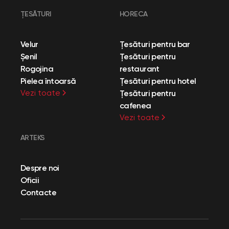
ȚESĂTURI
HORECA
Velur
Țesături pentru bar
Șenil
Țesături pentru
Rogojina
restaurant
Pielea întoarsă
Țesături pentru hotel
Vezi toate
Țesături pentru
cafenea
Vezi toate
ARTEKS
Despre noi
Oficii
Contacte