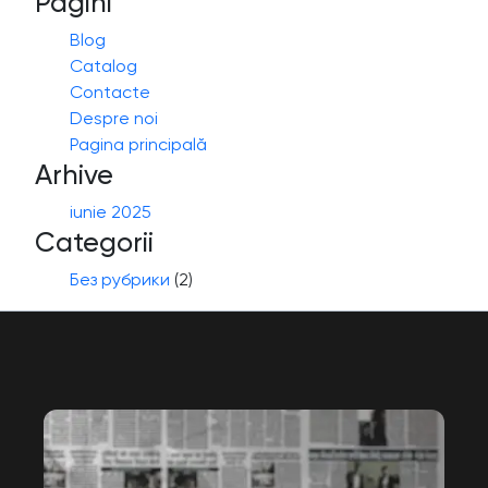
Pagini
Blog
Catalog
Contacte
Despre noi
Pagina principală
Arhive
iunie 2025
Categorii
Без рубрики
(2)