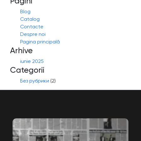
Pagini
Blog
Catalog
Contacte
Despre noi
Pagina principală
Arhive
iunie 2025
Categorii
Без рубрики
(2)