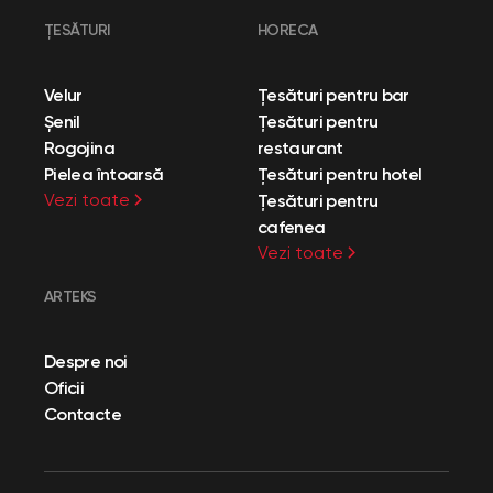
ȚESĂTURI
HORECA
Velur
Țesături pentru bar
Șenil
Țesături pentru
Rogojina
restaurant
Pielea întoarsă
Țesături pentru hotel
Vezi toate
Țesături pentru
cafenea
Vezi toate
ARTEKS
Despre noi
Oficii
Contacte