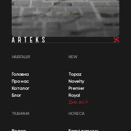
НАВІГАЦІЯ
NEW
Головна
Topaz
Про нас
Novelty
Каталог
Premier
Блог
Royal
Див. всі
ТКАНИНИ
HORECA
Велюр
Барні тканини