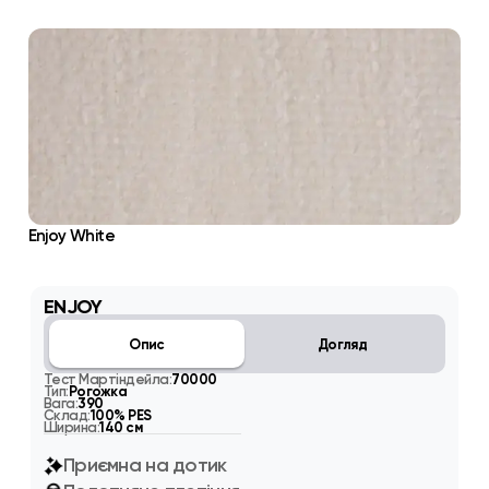
Enjoy White
ENJOY
Опис
Догляд
Тест Мартіндейла:
70000
Тип:
Рогожка
Вага:
390
Склад:
100% PES
Ширина:
140 см
Приємна на дотик