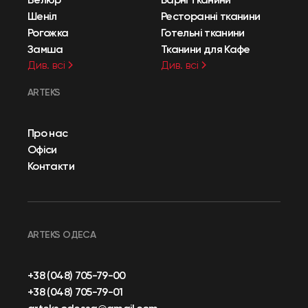
Шеніл
Ресторанні тканини
Рогожка
Готельні тканини
Замша
Тканини для Кафе
Див. всі
Див. всі
ARTEKS
Про нас
Офіси
Контакти
ARTEKS ОДЕСА
+38 (048) 705-79-00
+38 (048) 705-79-01
arteks.odessa@gmail.com