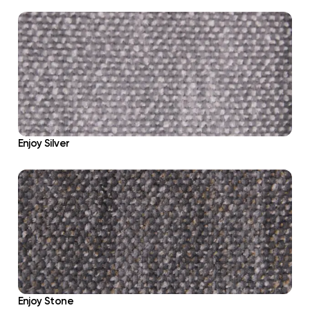
Enjoy Silver
Enjoy Stone