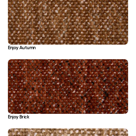
Enjoy Autumn
Enjoy Brick