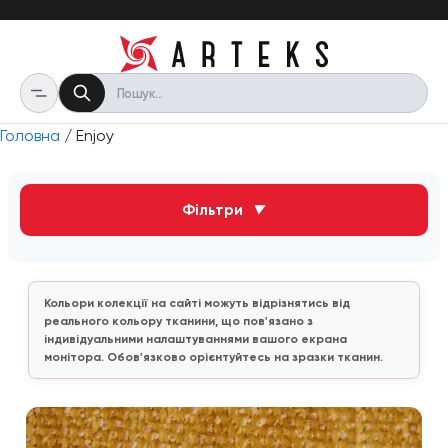
Головна
/ Enjoy
Фільтри
▼
Кольори колекції на сайті можуть відрізнятись від
реального кольору тканини, що пов'язано з
індивідуальними налаштуваннями вашого екрана
монітора. Обов'язково орієнтуйтесь на зразки тканин.