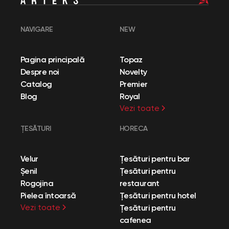
NAVIGARE
NEW
Pagina principală
Topaz
Despre noi
Novelty
Catalog
Premier
Blog
Royal
Vezi toate
ȚESĂTURI
HORECA
Velur
Țesături pentru bar
Șenil
Țesături pentru
Rogojina
restaurant
Pielea întoarsă
Țesături pentru hotel
Vezi toate
Țesături pentru
cafenea